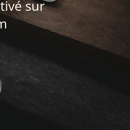
ivé sur
om