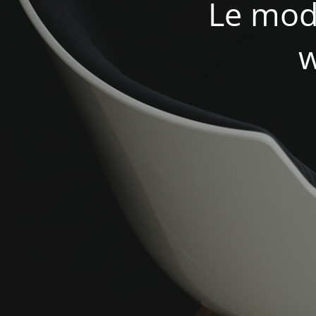
Le mod
w