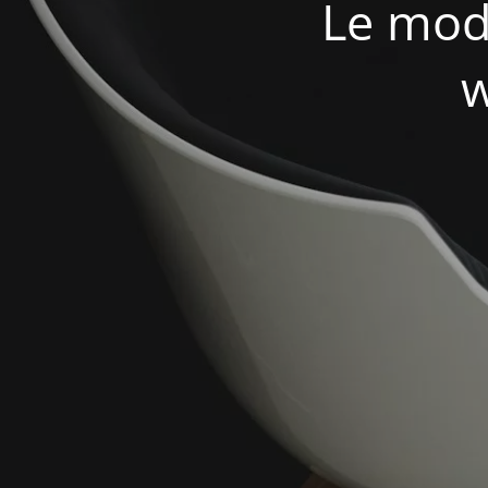
Le mod
w