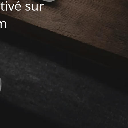
ivé sur
om