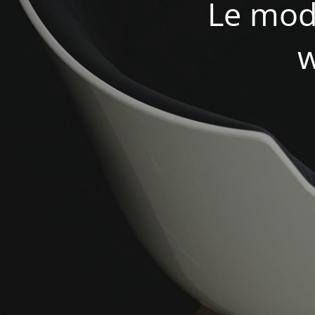
Le mod
w