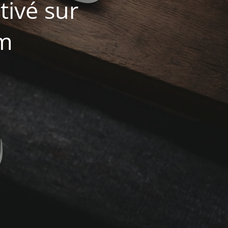
ivé sur
om