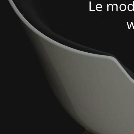
Le mod
w