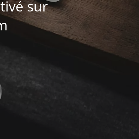
ivé sur
om