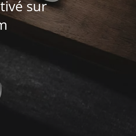
ivé sur
om