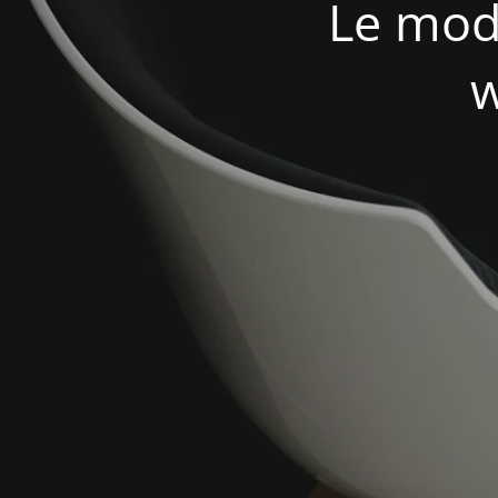
Le mod
w