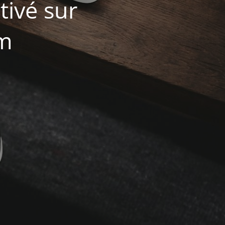
ivé sur
om