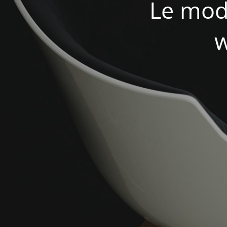
Le mod
w